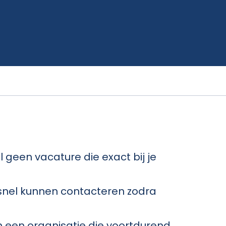
 geen vacature die exact bij je
 snel kunnen contacteren zodra
in een organisatie die voortdurend