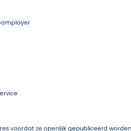
teamplayer
service
res voordat ze openlijk gepubliceerd worde