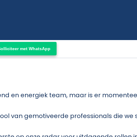
Solliciteer met WhatsApp
iend en energiek team, maar is er momenteel
pool van gemotiveerde professionals die we
eerste op onze radar voor uitdagende rollen 